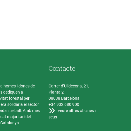
Contacte
ga homes i dones de
Carrer d’Ulldecona, 21,
es dediquen a
Planta 2
ivitat forestal per
08038 Barcelona
ra solidària el sector
+34 932 680 900
 vida i treball. Amb més
veure altres oficines i
dicat majoritari del
seus
a Catalunya.