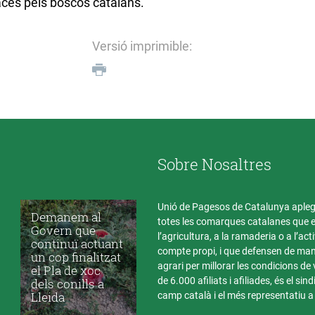
aces pels boscos catalans.
Versió imprimible:
Sobre Nosaltres
Unió de Pagesos de Catalunya aple
Demanem al
totes les comarques catalanes que 
Govern que
l’agricultura, a la ramaderia o a l’act
continuï actuant
compte propi, i que defensen de mane
un cop finalitzat
agrari per millorar les condicions de
el Pla de xoc
de 6.000 afiliats i afiliades, és el sin
dels conills a
Lleida
camp català i el més representatiu 