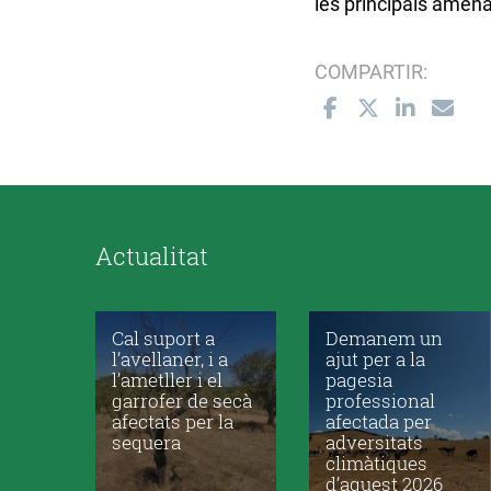
les principals amen
COMPARTIR:
Actualitat
Cal suport a
Demanem un
l’avellaner, i a
ajut per a la
l’ametller i el
pagesia
garrofer de secà
professional
afectats per la
afectada per
sequera
adversitats
climàtiques
d’aquest 2026