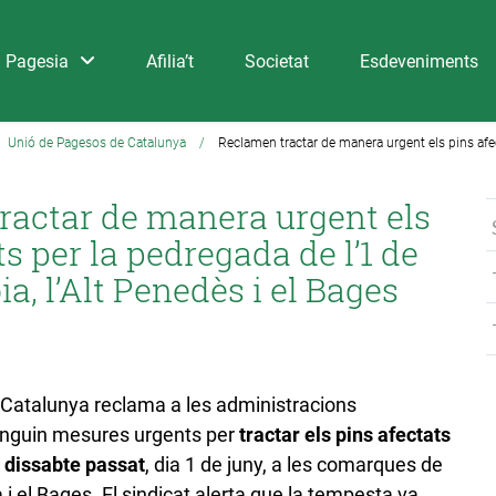
Pagesia
Afilia’t
Societat
Esdeveniments
Unió de Pagesos de Catalunya
/
Reclamen tractar de manera urgent els pins afect
ractar de manera urgent els
ts per la pedregada de l’1 de
ia, l’Alt Penedès i el Bages
Catalunya reclama a les administracions
nguin mesures urgents per
tractar els pins afectats
 dissabte passat
, dia 1 de juny, a les comarques de
a i el Bages. El sindicat alerta que la tempesta va