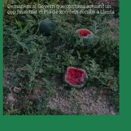
Demanem al Govern que continuï actuant un
cop finalitzat el Pla de xoc dels conills a Lleida