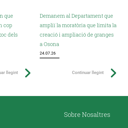
n que
Demanem al Departament que
n cop
ampliï la moratòria que limita la
 xoc dels
creació i ampliació de granges
a Osona
24.07.26
ar llegint
Continuar llegint
Sobre Nosaltres