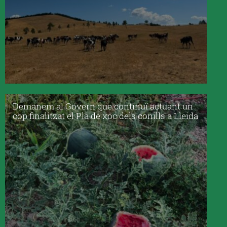
Demanem al Govern que continuï actuant un
cop finalitzat el Pla de xoc dels conills a Lleida