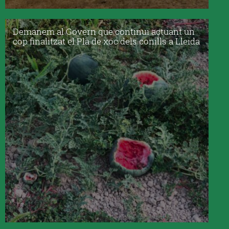
Demanem al Govern que continuï actuant un
cop finalitzat el Pla de xoc dels conills a Lleida