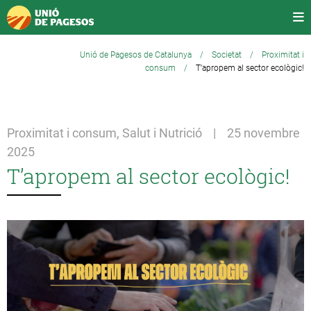
Unió de Pagesos de Catalunya
/
Societat
/
Proximitat i
consum
/
T’apropem al sector ecològic!
Proximitat i consum, Salut i Nutrició | 25 novembre
2025
T’apropem al sector ecològic!