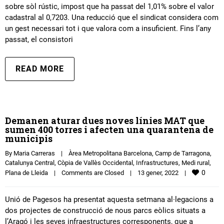
sobre sòl rústic, impost que ha passat del 1,01% sobre el valor
cadastral al 0,7203. Una reducció que el sindicat considera com
un gest necessari tot i que valora com a insuficient. Fins l’any
passat, el consistori
READ MORE
Demanen aturar dues noves línies MAT que
sumen 400 torres i afecten una quarantena de
municipis
By 
Maria Carreras
|
Àrea Metropolitana Barcelona
, 
Camp de Tarragona
, 
Catalunya Central
, 
Còpia de Vallès Occidental
, 
Infrastructures
, 
Medi rural
, 
0
Plana de Lleida
|
Comments are Closed
|
13 gener, 2022    
|
Unió de Pagesos ha presentat aquesta setmana al·legacions a
dos projectes de construcció de nous parcs eòlics situats a
l’Aragó i les seves infraestructures corresponents, que a