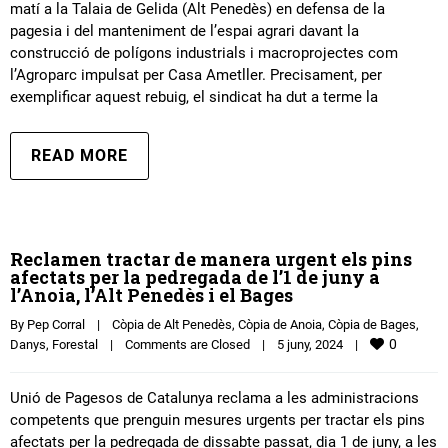
matí a la Talaia de Gelida (Alt Penedès) en defensa de la
pagesia i del manteniment de l’espai agrari davant la
construcció de polígons industrials i macroprojectes com
l’Agroparc impulsat per Casa Ametller. Precisament, per
exemplificar aquest rebuig, el sindicat ha dut a terme la
READ MORE
Reclamen tractar de manera urgent els pins
afectats per la pedregada de l’1 de juny a
l’Anoia, l’Alt Penedès i el Bages
By 
Pep Corral
|
Còpia de Alt Penedès
, 
Còpia de Anoia
, 
Còpia de Bages
, 
0
Danys
, 
Forestal
|
Comments are Closed
|
5 juny, 2024    
|
Unió de Pagesos de Catalunya reclama a les administracions
competents que prenguin mesures urgents per tractar els pins
afectats per la pedregada de dissabte passat, dia 1 de juny, a les