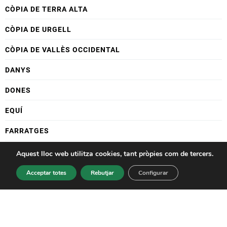
CÒPIA DE TERRA ALTA
CÒPIA DE URGELL
CÒPIA DE VALLÈS OCCIDENTAL
DANYS
DONES
EQUÍ
FARRATGES
FLOR I PLANTA ORNAMENTAL
Aquest lloc web utilitza cookies, tant pròpies com de tercers.
FORESTAL
Acceptar totes
Rebutjar
Configurar
FRUITA DOLÇA
FRUITA DOLÇA